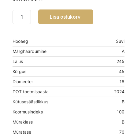
Lisa ostukorvi
Hooaeg
Suvi
Märghaardumine
A
Laius
245
Kõrgus
45
Diameeter
18
DOT tootmisaasta
2024
Kütusesäästlikkus
B
Koormusindeks
100
Müraklass
B
Müratase
70