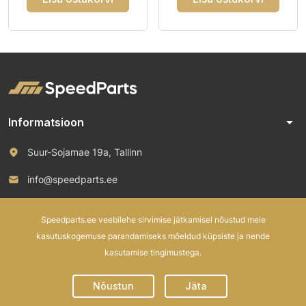
arrow_drop_down
Informatsioon
Suur-Sojamae 19a, Tallinn
info@speedparts.ee
+372 571 00 100
Speedparts.ee veebilehe sirvimise jätkamisel nõustud meie
kasutuskogemuse parandamiseks mõeldud küpsiste ja nende
kasutamise tingimustega.
© 2026 Speed Parts OÜ. All rights reserved.
Nõustun
Jäta