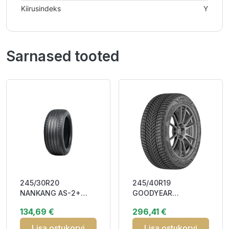
Kiirusindeks
Y
Sarnased tooted
245/30R20
245/40R19
NANKANG AS-2+
GOODYEAR
90Y XL DAB71
ULTRAGRIP
134,69 €
296,41 €
PERFORMANCE 3 98H
XL R0 Studless CB
Lisa ostukorvi
Lisa ostukorvi