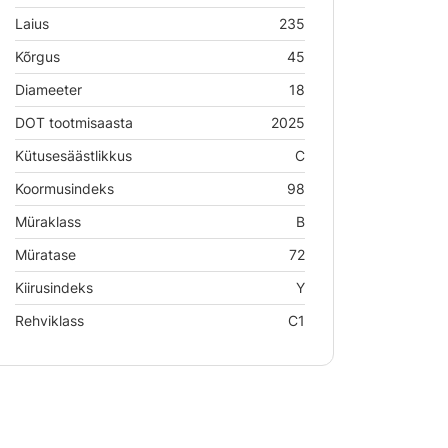
Laius
235
Kõrgus
45
Diameeter
18
DOT tootmisaasta
2025
Kütusesäästlikkus
C
Koormusindeks
98
Müraklass
B
Müratase
72
Kiirusindeks
Y
Rehviklass
C1