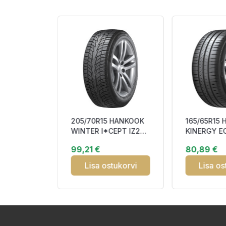
irelli
205/70R15 HANKOOK
165/65R15
AIL II
WINTER I*CEPT IZ2
KINERGY E
DURO
(W616) 96T DOT22
81T CBB70
99,21 €
80,89 €
nt
Friction CE
tukorvi
Lisa ostukorvi
Lisa os