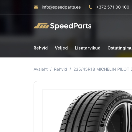
info@speedparts.ee
+372 571 00 100
Rehvid
Veljed
Lisatarvikud
Ostutingim
Avaleht
Rehvid
235/45R18 MICHELIN PILOT 