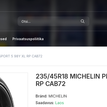
used
Privaatsuspoliitika
SPORT 5 98Y XL RP CAB72
235/45R18 MICHELIN P
RP CAB72
Bränd:
MICHELIN
Saadavus:
Laos