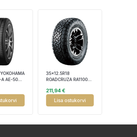
8 YOKOHAMA
35x12.5R18
185/75R1
A AE-50
ROADCRUZA RA1100
RADIAL M
DOT19
123S OWL CE75 M+S
104/102R 
211,94 €
116,34 €
3PMSF
stukorvi
Lisa ostukorvi
Lisa o