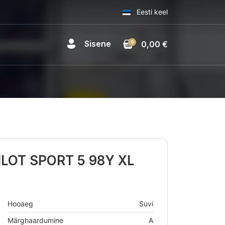
Eesti keel
Sisene
0
0,00 €
ILOT SPORT 5 98Y XL
Hooaeg
Suvi
Märghaardumine
A