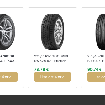
 HANKOOK
225/55R17 GOODRIDE
255/45R1
CO2 (K435)
SW628 97T Friction
BLUEARTH-
DCB72 3PMSF M+S
99W RPB 
78,78 €
90,74 €
CA272
tukorvi
Lisa ostukorvi
Lisa o