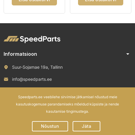
arrow_drop_down
Informatsioon
Suur-Sojamae 19a, Tallinn
info@speedparts.ee
+372 571 00 100
Speedparts.ee veebilehe sirvimise jätkamisel nõustud meie
kasutuskogemuse parandamiseks mõeldud küpsiste ja nende
kasutamise tingimustega.
© 2026 Speed Parts OÜ. All rights reserved.
Nõustun
Jäta