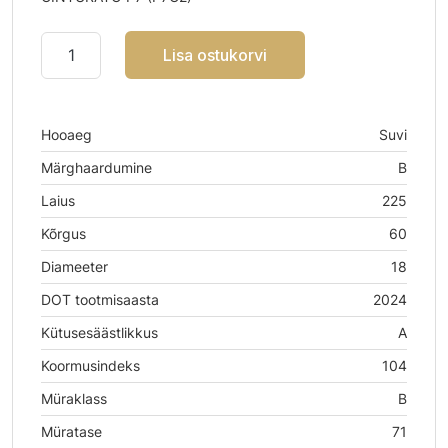
Lisa ostukorvi
Hooaeg
Suvi
Märghaardumine
B
Laius
225
Kõrgus
60
Diameeter
18
DOT tootmisaasta
2024
Kütusesäästlikkus
A
Koormusindeks
104
Müraklass
B
Müratase
71