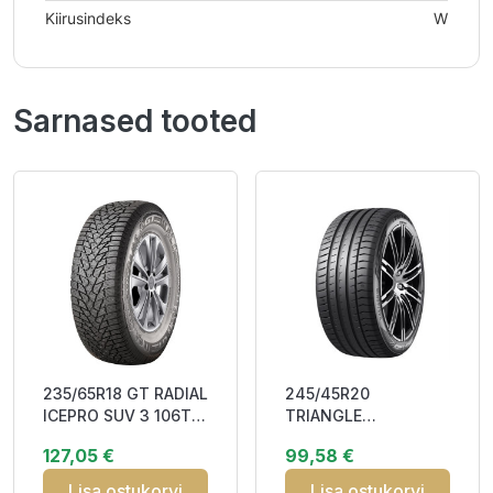
Kiirusindeks
W
Sarnased tooted
235/65R18 GT RADIAL
245/45R20
ICEPRO SUV 3 106T
TRIANGLE
DOT22 Studdable
EFFEXSPORT (TH202)
127,05 €
99,58 €
CCB72 3PMS
103Y XL RP CAB72
M+S
Lisa ostukorvi
Lisa ostukorvi