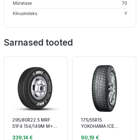
Müratase
70
Kiirusindeks
Y
Sarnased tooted
295/80R22.5 MRF
175/55R15
S1F4 154/149M M+S
YOKOHAMA ICE
3PMSF Steer
GUARD (IG60) 77Q
339,14 €
90,19 €
REGIONAL DCB72
Friction DEB71 3PMSF