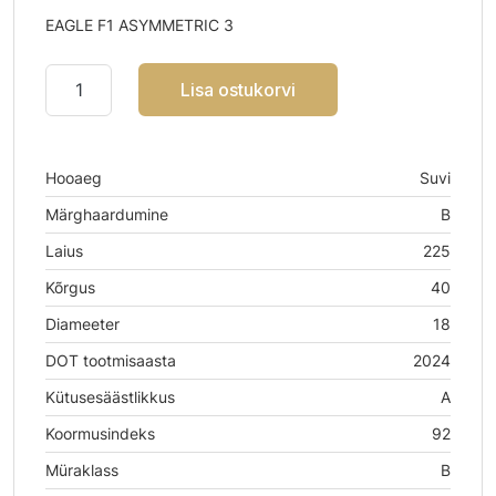
EAGLE F1 ASYMMETRIC 3
Lisa ostukorvi
Hooaeg
Suvi
Märghaardumine
B
Laius
225
Kõrgus
40
Diameeter
18
DOT tootmisaasta
2024
Kütusesäästlikkus
A
Koormusindeks
92
Müraklass
B