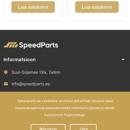
M+S
Lisa ostukorvi
Lisa ostukorvi
arrow_drop_down
Informatsioon
Suur-Sojamae 19a, Tallinn
info@speedparts.ee
+372 571 00 100
Speedparts.ee veebilehe sirvimise jätkamisel nõustud meie
kasutuskogemuse parandamiseks mõeldud küpsiste ja nende
kasutamise tingimustega.
© 2026 Speed Parts OÜ. All rights reserved.
Nõustun
Jäta