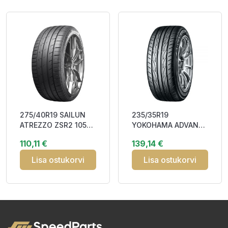
275/40R19 SAILUN
235/35R19
ATREZZO ZSR2 105Y
YOKOHAMA ADVAN
XL RP EcoPoint3
FLEVA V701 91W XL
110,11 €
139,14 €
BAA69
RPB DOT22 CAA67
Lisa ostukorvi
Lisa ostukorvi