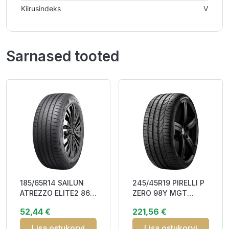
Kiirusindeks
V
Sarnased tooted
185/65R14 SAILUN
245/45R19 PIRELLI P
ATREZZO ELITE2 86H
ZERO 98Y MGT
DAB70
DOT23 DBB71
52,44 €
221,56 €
Lisa ostukorvi
Lisa ostukorvi