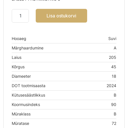
Lisa ostukorvi
Hooaeg
Suvi
Märghaardumine
A
Laius
205
Kõrgus
45
Diameeter
18
DOT tootmisaasta
2024
Kütusesäästlikkus
B
Koormusindeks
90
Müraklass
B
Müratase
72