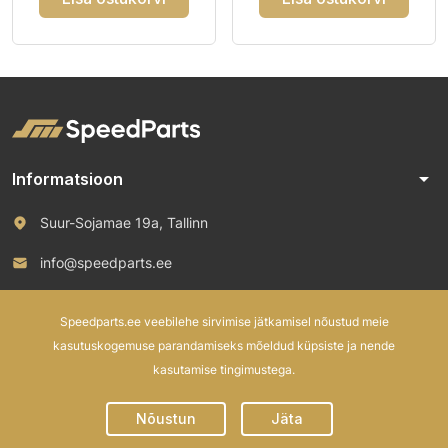
arrow_drop_down
Informatsioon
Suur-Sojamae 19a, Tallinn
info@speedparts.ee
+372 571 00 100
Speedparts.ee veebilehe sirvimise jätkamisel nõustud meie
kasutuskogemuse parandamiseks mõeldud küpsiste ja nende
kasutamise tingimustega.
© 2026 Speed Parts OÜ. All rights reserved.
Nõustun
Jäta