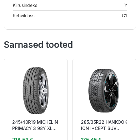
Kiirusindeks
Y
Rehviklass
C1
Sarnased tooted
245/40R19 MICHELIN
285/35R22 HANKOOK
PRIMACY 3 98Y XL
ION I*CEPT SUV
(*) MO BAA69
(IW01A) 106V XL NCS
218,53 €
175,45 €