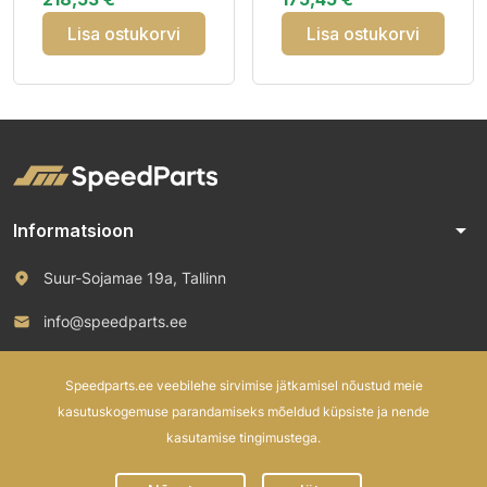
Elect RP DO
Lisa ostukorvi
Lisa ostukorvi
arrow_drop_down
Informatsioon
Suur-Sojamae 19a, Tallinn
info@speedparts.ee
+372 571 00 100
Speedparts.ee veebilehe sirvimise jätkamisel nõustud meie
kasutuskogemuse parandamiseks mõeldud küpsiste ja nende
kasutamise tingimustega.
© 2026 Speed Parts OÜ. All rights reserved.