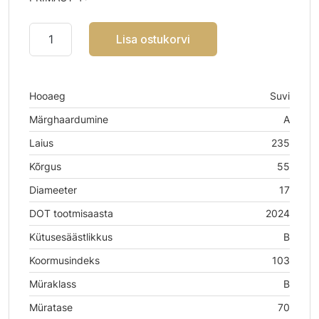
Lisa ostukorvi
Hooaeg
Suvi
Märghaardumine
A
Laius
235
Kõrgus
55
Diameeter
17
DOT tootmisaasta
2024
Kütusesäästlikkus
B
Koormusindeks
103
Müraklass
B
Müratase
70