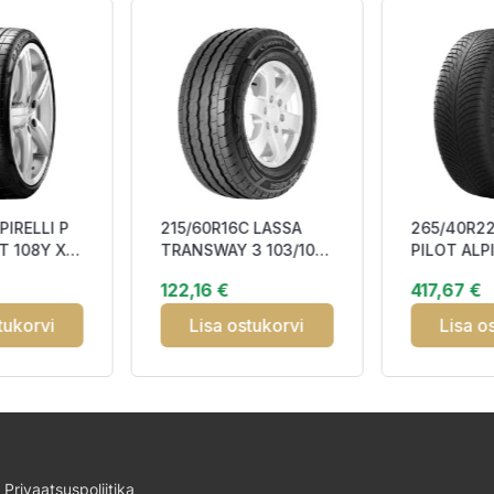
PIRELLI P
215/60R16C LASSA
265/40R22
T 108Y XL
TRANSWAY 3 103/101T
PILOT ALP
T22 DAB71
CBA69
106V XL D
122,16 €
417,67 €
Studless 
tukorvi
Lisa ostukorvi
Lisa o
Privaatsuspoliitika