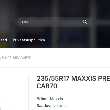
used
Privaatsuspoliitika
A 5 HP5 99V CAB70
235/55R17 MAXXIS PRE
CAB70
Bränd:
Maxxis
Saadavus:
Laos