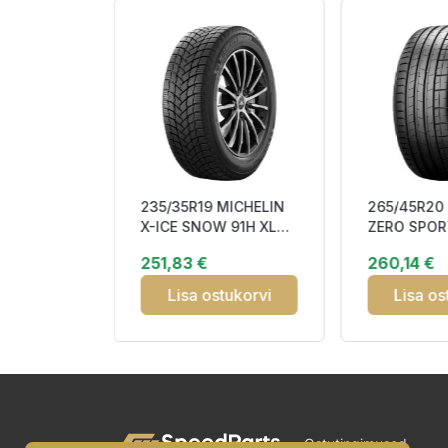
C KUMHO
235/35R19 MICHELIN
265/45R20 
0R
X-ICE SNOW 91H XL
ZERO SPOR
PMSF M+S
DOT23 Friction CEA69
(*) FSL DO
251,83 €
260,14 €
3PMSF
tukorvi
Lisa ostukorvi
Lisa os
Ostutingimused