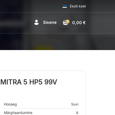
Eesti keel
Sisene
0
0,00 €
MITRA 5 HP5 99V
Hooaeg
Suvi
Märghaardumine
A