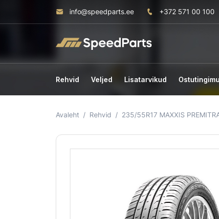
info@speedparts.ee
+372 571 00 100
Rehvid
Veljed
Lisatarvikud
Ostutingim
Avaleht
Rehvid
235/55R17 MAXXIS PREMITR