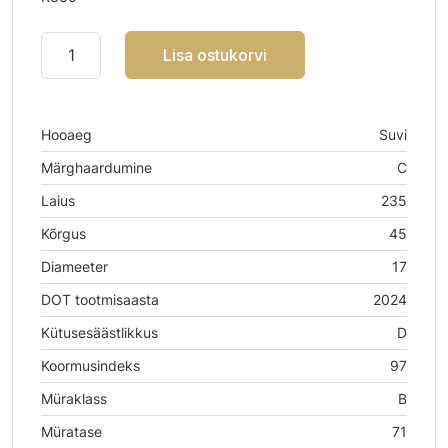
Lisa ostukorvi
Hooaeg
Suvi
Märghaardumine
C
Laius
235
Kõrgus
45
Diameeter
17
DOT tootmisaasta
2024
Kütusesäästlikkus
D
Koormusindeks
97
Müraklass
B
Müratase
71