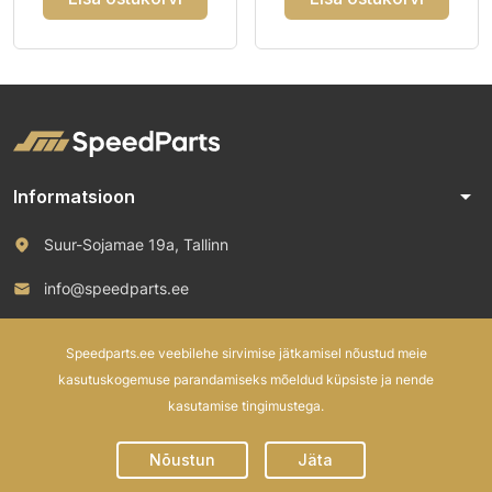
arrow_drop_down
Informatsioon
Suur-Sojamae 19a, Tallinn
info@speedparts.ee
+372 571 00 100
Speedparts.ee veebilehe sirvimise jätkamisel nõustud meie
kasutuskogemuse parandamiseks mõeldud küpsiste ja nende
kasutamise tingimustega.
© 2026 Speed Parts OÜ. All rights reserved.
Nõustun
Jäta