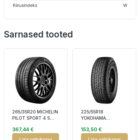
Kiirusindeks
W
Sarnased tooted
265/35R20 MICHELIN
225/55R18
PILOT SPORT 4 S
YOKOHAMA
99Y XL MO1 DOT23
GEOLANDAR A/T-S
367,44 €
153,50 €
DBB71
G015 98H RPB ECB72
3PMSF M+S
Lisa ostukorvi
Lisa ostukorvi