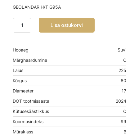
GEOLANDAR H/T G95A
Lisa ostukorvi
Hooaeg
Suvi
Märghaardumine
C
Laius
225
Kõrgus
60
Diameeter
17
DOT tootmisaasta
2024
Kütusesäästlikkus
C
Koormusindeks
99
Müraklass
B