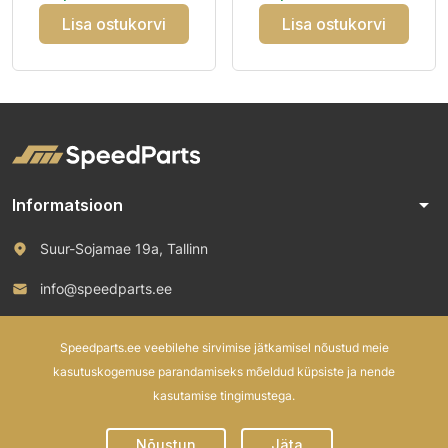
Lisa ostukorvi
Lisa ostukorvi
arrow_drop_down
Informatsioon
Suur-Sojamae 19a, Tallinn
info@speedparts.ee
+372 571 00 100
Speedparts.ee veebilehe sirvimise jätkamisel nõustud meie
kasutuskogemuse parandamiseks mõeldud küpsiste ja nende
kasutamise tingimustega.
© 2026 Speed Parts OÜ. All rights reserved.
Nõustun
Jäta