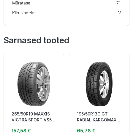
Müratase
71
Kiirusindeks
V
Sarnased tooted
265/50R19 MAXXIS
195/50R13C GT
VICTRA SPORT VS5
RADIAL KARGOMAX
SUV 110Y XL DOT23
ST-6000 104/101N
157,58 €
65,78 €
CAB71
FOR TRAILER ONLY