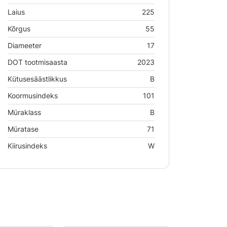
Laius
225
Kõrgus
55
Diameeter
17
DOT tootmisaasta
2023
Kütusesäästlikkus
B
Koormusindeks
101
Müraklass
B
Müratase
71
Kiirusindeks
W