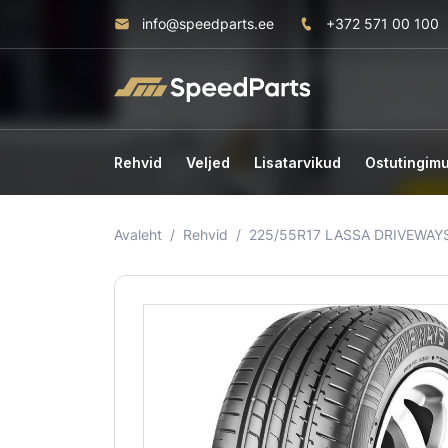
info@speedparts.ee
+372 571 00 100
Rehvid
Veljed
Lisatarvikud
Ostutingim
Avaleht
Rehvid
225/55R17 LASSA DRIVEWAYS