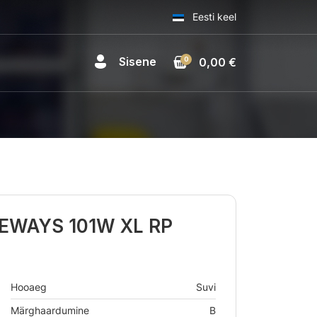
Eesti keel
Sisene
0
0,00 €
VEWAYS 101W XL RP
Hooaeg
Suvi
Märghaardumine
B