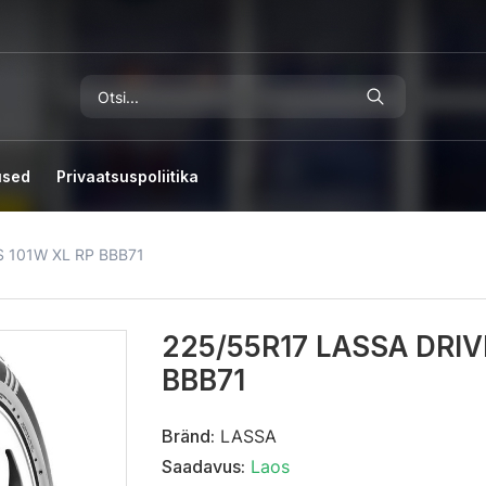
used
Privaatsuspoliitika
 101W XL RP BBB71
225/55R17 LASSA DRI
BBB71
Bränd:
LASSA
Saadavus:
Laos