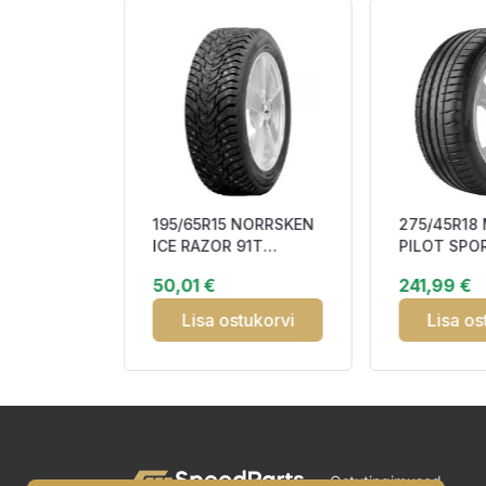
195/65R15 NORRSKEN
275/45R18 
ADVAN
ICE RAZOR 91T
PILOT SPO
T 109Y XL
Studded 3PMSF
XL RP DOT
50,01 €
241,99 €
tukorvi
Lisa ostukorvi
Lisa os
Ostutingimused