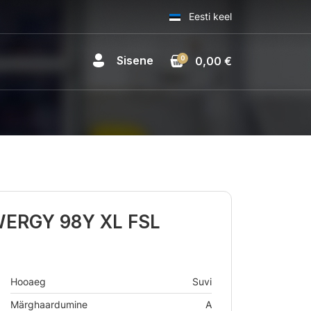
Eesti keel
Sisene
0
0,00 €
WERGY 98Y XL FSL
Hooaeg
Suvi
Märghaardumine
A