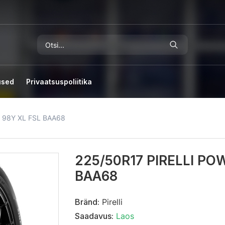
used
Privaatsuspoliitika
 98Y XL FSL BAA68
225/50R17 PIRELLI PO
BAA68
Bränd:
Pirelli
Saadavus:
Laos