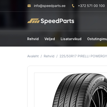
info@speedparts.ee
+372 571 00 100
Rehvid
Veljed
Lisatarvikud
Ostutingim
Avaleht
Rehvid
225/50R17 PIRELLI POWERGY