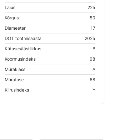
Laius
225
Kõrgus
50
Diameeter
17
DOT tootmisaasta
2025
Kütusesäästlikkus
B
Koormusindeks
98
Müraklass
A
Müratase
68
Kiirusindeks
Y