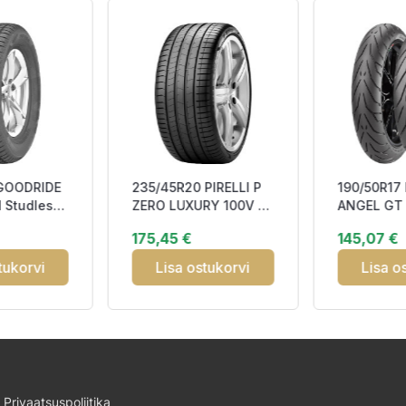
 GOODRIDE
235/45R20 PIRELLI P
190/50R17 P
 Studless
ZERO LUXURY 100V XL
ANGEL GT
SF
VOL Elect FSL DOT22
TOURING 
175,45 €
145,07 €
ABB7
TOURIN R
tukorvi
Lisa ostukorvi
Lisa o
Privaatsuspoliitika