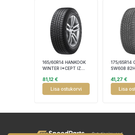
YOKOHAMA
165/60R14 HANKOOK
175/65R14
WINTER
WINTER I*CEPT IZ
SW608 82H
PB
(W606) 75T Friction
DCB71 3PM
81,12 €
41,27 €
CB72 3
EEB71 3PM
tukorvi
Lisa ostukorvi
Lisa os
Ostutingimused