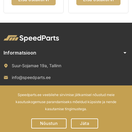
arrow_drop_down
Informatsioon
Suur-Sojamae 19a, Tallinn
info@speedparts.ee
+372 571 00 100
Speedparts.ee veebilehe sirvimise jätkamisel nõustud meie
kasutuskogemuse parandamiseks mõeldud küpsiste ja nende
kasutamise tingimustega.
© 2026 Speed Parts OÜ. All rights reserved.
Nõustun
Jäta