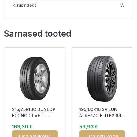
Kiirusindeks
W
Sarnased tooted
215/75R16C DUNLOP
195/60R16 SAILUN
ECONODRIVE LT
ATREZZO ELITE2 89V
113/111R BAB72
CAB71
163,30 €
59,93 €
Lisa ostukorvi
Lisa ostukorvi