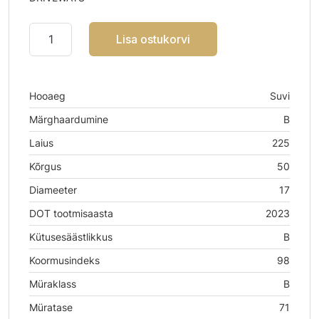
Lisa ostukorvi
Hooaeg
Suvi
Märghaardumine
B
Laius
225
Kõrgus
50
Diameeter
17
DOT tootmisaasta
2023
Kütusesäästlikkus
B
Koormusindeks
98
Müraklass
B
Müratase
71