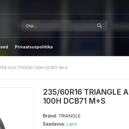
used
Privaatsuspoliitika
TEX SUV (TR259) 100H DCB71 M+S
235/60R16 TRIANGLE 
100H DCB71 M+S
Bränd:
TRIANGLE
Saadavus:
Laos