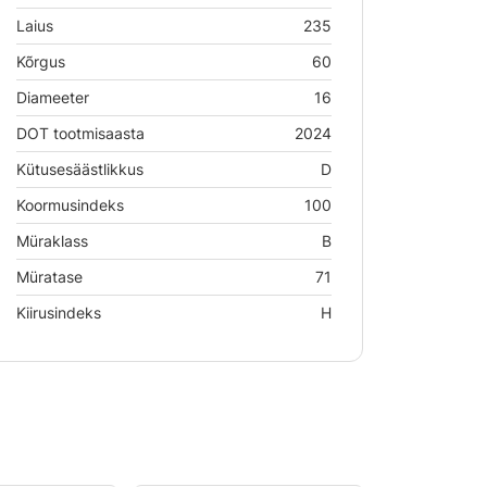
Laius
235
Kõrgus
60
Diameeter
16
DOT tootmisaasta
2024
Kütusesäästlikkus
D
Koormusindeks
100
Müraklass
B
Müratase
71
Kiirusindeks
H