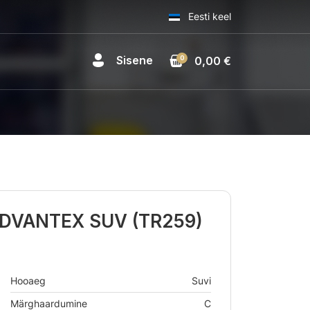
Eesti keel
Sisene
0
0,00 €
ADVANTEX SUV (TR259)
Hooaeg
Suvi
Märghaardumine
C