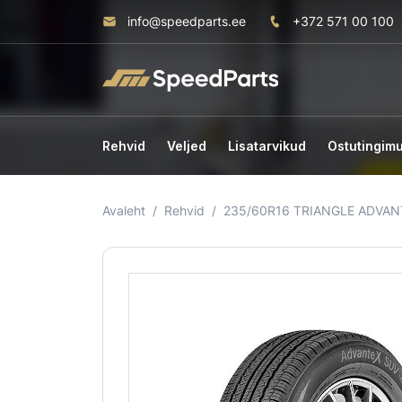
info@speedparts.ee
+372 571 00 100
Rehvid
Veljed
Lisatarvikud
Ostutingim
Avaleht
Rehvid
235/60R16 TRIANGLE ADVAN