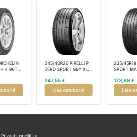
MICHELIN
245/40R20 PIRELLI P
235/45R1
TH 4 96T
ZERO SPORT 99Y XL
SPORT MA
dded 3PMSF
(*) MO FSL AAB71
98Y XL MF
247,55 €
173,68 €
tukorvi
Lisa ostukorvi
Lisa o
Privaatsuspoliitika