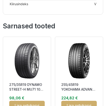
Kiirusindeks
V
Sarnased tooted
275/35R19 DYNAMO
255/45R19
STREET-H MU71 100Y
YOKOHAMA ADVAN
XL RP CAB71
SPORT EV V108
98,06 €
224,82 €
104W XL RPB BAB71
Lisa ostukorvi
Lisa ostukorvi