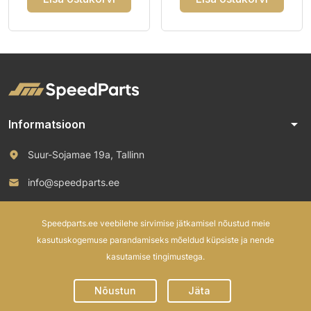
arrow_drop_down
Informatsioon
Suur-Sojamae 19a, Tallinn
info@speedparts.ee
+372 571 00 100
Speedparts.ee veebilehe sirvimise jätkamisel nõustud meie
kasutuskogemuse parandamiseks mõeldud küpsiste ja nende
kasutamise tingimustega.
© 2026 Speed Parts OÜ. All rights reserved.
Nõustun
Jäta