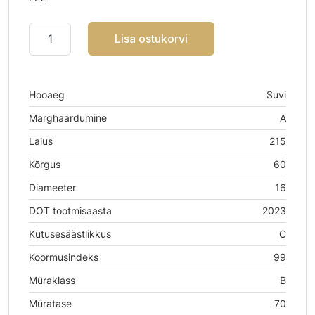
Lisa ostukorvi
Hooaeg
Suvi
Märghaardumine
A
Laius
215
Kõrgus
60
Diameeter
16
DOT tootmisaasta
2023
Kütusesäästlikkus
C
Koormusindeks
99
Müraklass
B
Müratase
70