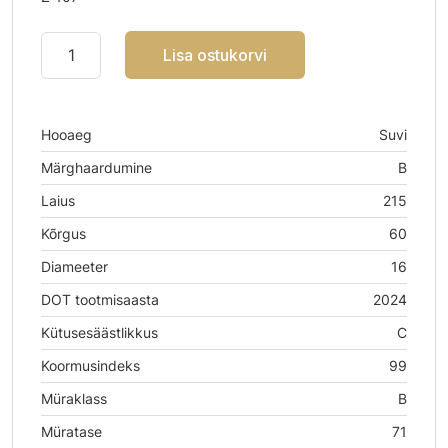
Lisa ostukorvi
Hooaeg
Suvi
Märghaardumine
B
Laius
215
Kõrgus
60
Diameeter
16
DOT tootmisaasta
2024
Kütusesäästlikkus
C
Koormusindeks
99
Müraklass
B
Müratase
71