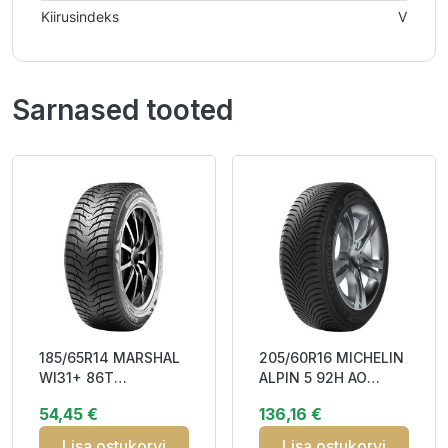
Kiirusindeks
V
Sarnased tooted
185/65R14 MARSHAL
205/60R16 MICHELIN
WI31+ 86T
ALPIN 5 92H AO
Studdable EDB71
Studless DBA68
54,45 €
136,16 €
3PMSF IceGrip M+S
3PMSF
Lisa ostukorvi
Lisa ostukorvi