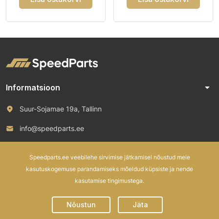
arrow_drop_down
Informatsioon
Suur-Sojamae 19a, Tallinn
info@speedparts.ee
+372 571 00 100
Speedparts.ee veebilehe sirvimise jätkamisel nõustud meie
kasutuskogemuse parandamiseks mõeldud küpsiste ja nende
kasutamise tingimustega.
© 2026 Speed Parts OÜ. All rights reserved.
Nõustun
Jäta