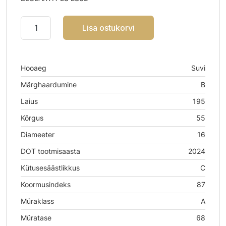
Lisa ostukorvi
Hooaeg
Suvi
Märghaardumine
B
Laius
195
Kõrgus
55
Diameeter
16
DOT tootmisaasta
2024
Kütusesäästlikkus
C
Koormusindeks
87
Müraklass
A
Müratase
68