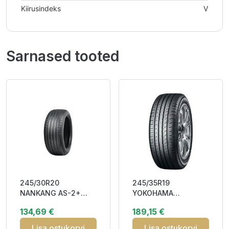
Kiirusindeks
V
Sarnased tooted
245/30R20
245/35R19
NANKANG AS-2+
YOKOHAMA
90Y XL DAB71
BLUEARTH-GT AE51
134,69 €
189,15 €
93W XL RPB CAB71
Lisa ostukorvi
Lisa ostukorvi