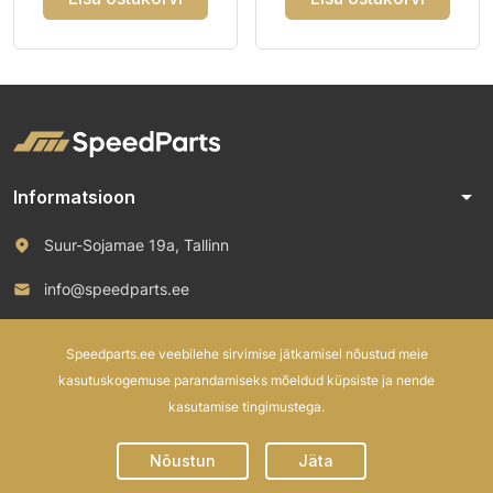
arrow_drop_down
Informatsioon
Suur-Sojamae 19a, Tallinn
info@speedparts.ee
+372 571 00 100
Speedparts.ee veebilehe sirvimise jätkamisel nõustud meie
kasutuskogemuse parandamiseks mõeldud küpsiste ja nende
kasutamise tingimustega.
© 2026 Speed Parts OÜ. All rights reserved.
Nõustun
Jäta