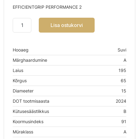
EFFICIENTGRIP PERFORMANCE 2
Lisa ostukorvi
Hooaeg
Suvi
Märghaardumine
A
Laius
195
Kõrgus
65
Diameeter
15
DOT tootmisaasta
2024
Kütusesäästlikkus
B
Koormusindeks
91
Müraklass
A