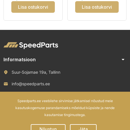
3PMSF M
Lisa ostukorvi
Lisa ostukorvi
arrow_drop_down
Informatsioon
Suur-Sojamae 19a, Tallinn
info@speedparts.ee
+372 571 00 100
Speedparts.ee veebilehe sirvimise jätkamisel nõustud meie
kasutuskogemuse parandamiseks mõeldud küpsiste ja nende
kasutamise tingimustega.
© 2026 Speed Parts OÜ. All rights reserved.
Nõustun
Jäta