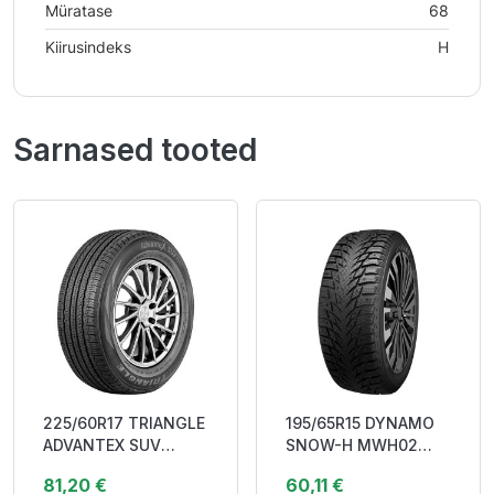
Müratase
68
Kiirusindeks
H
Sarnased tooted
225/60R17 TRIANGLE
195/65R15 DYNAMO
ADVANTEX SUV
SNOW-H MWH02
(TR259) 99V DCB71
(W506) 91T
81,20 €
60,11 €
M+S
Studdable DDB72