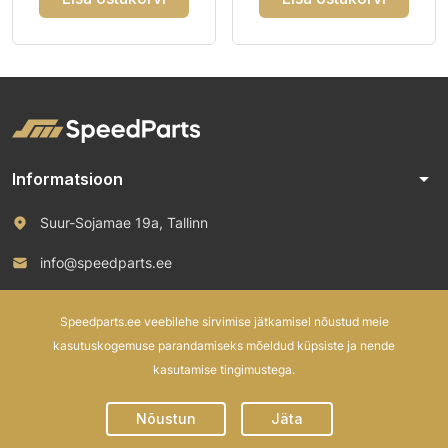
arrow_drop_down
Informatsioon
Suur-Sojamae 19a, Tallinn
info@speedparts.ee
+372 571 00 100
Speedparts.ee veebilehe sirvimise jätkamisel nõustud meie
kasutuskogemuse parandamiseks mõeldud küpsiste ja nende
kasutamise tingimustega.
© 2026 Speed Parts OÜ. All rights reserved.
Nõustun
Jäta