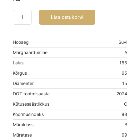
Lisa ostukorvi
Hooaeg
Suvi
Märghaardumine
A
Laius
185
Kõrgus
65
Diameeter
15
DOT tootmisaasta
2024
Kütusesäästlikkus
C
Koormusindeks
88
Müraklass
B
Müratase
69