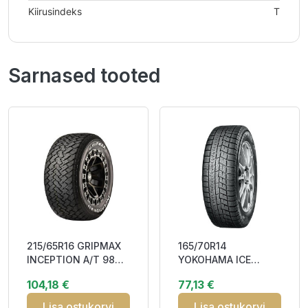
Kiirusindeks
T
Sarnased tooted
215/65R16 GRIPMAX
165/70R14
INCEPTION A/T 98T
YOKOHAMA ICE
RWL DCB72 3PMSF
GUARD (IG60) 81Q
104,18 €
77,13 €
M+S
Friction DEB71 3PMSF
M+S
Lisa ostukorvi
Lisa ostukorvi