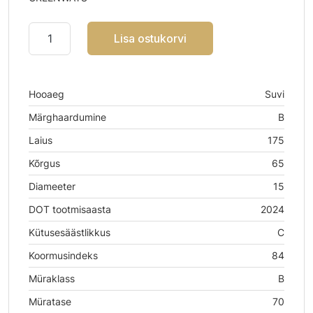
Lisa ostukorvi
Hooaeg
Suvi
Märghaardumine
B
Laius
175
Kõrgus
65
Diameeter
15
DOT tootmisaasta
2024
Kütusesäästlikkus
C
Koormusindeks
84
Müraklass
B
Müratase
70