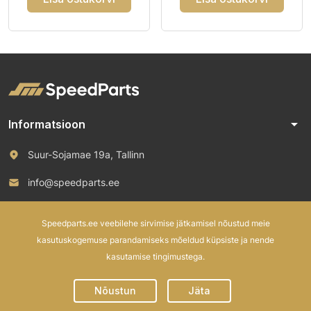
arrow_drop_down
Informatsioon
Suur-Sojamae 19a, Tallinn
info@speedparts.ee
+372 571 00 100
Speedparts.ee veebilehe sirvimise jätkamisel nõustud meie
kasutuskogemuse parandamiseks mõeldud küpsiste ja nende
kasutamise tingimustega.
© 2026 Speed Parts OÜ. All rights reserved.
Nõustun
Jäta