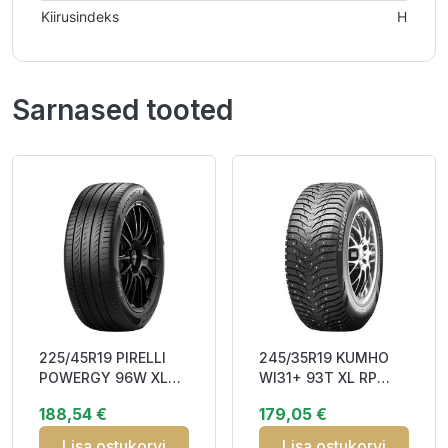
Kiirusindeks
H
Sarnased tooted
225/45R19 PIRELLI
245/35R19 KUMHO
POWERGY 96W XL
WI31+ 93T XL RP
DOT23 BAB70
Studded 3PMSF M+S
188,54 €
179,05 €
Lisa ostukorvi
Lisa ostukorvi