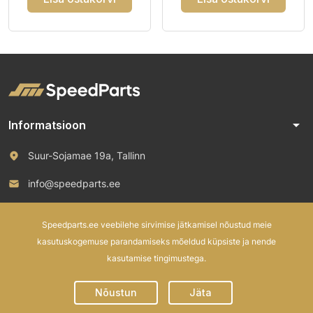
arrow_drop_down
Informatsioon
Suur-Sojamae 19a, Tallinn
info@speedparts.ee
+372 571 00 100
Speedparts.ee veebilehe sirvimise jätkamisel nõustud meie
kasutuskogemuse parandamiseks mõeldud küpsiste ja nende
kasutamise tingimustega.
© 2026 Speed Parts OÜ. All rights reserved.
Nõustun
Jäta