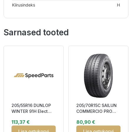
Kiirusindeks
H
Sarnased tooted
205/55R16 DUNLOP
205/70R15C SAILUN
WINTER 91H Elect
COMMERCIO PRO
Studless CCB71
106/104T CAB70
113,37 €
80,90 €
3PMSF M+S
Lisa ostukorvi
Lisa ostukorvi