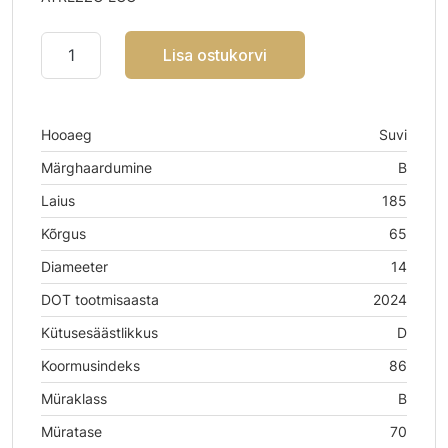
Lisa ostukorvi
Hooaeg
Suvi
Märghaardumine
B
Laius
185
Kõrgus
65
Diameeter
14
DOT tootmisaasta
2024
Kütusesäästlikkus
D
Koormusindeks
86
Müraklass
B
Müratase
70