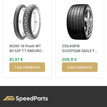
90/90-19 Pirelli MT
205/40R18
60 52P TT ENDURO
GOODYEAR EAGLE F1
ON/OFF Front for
SUPERSPORT 86Y XL
81,37 €
209,11 €
DualPurpos
FP DAB72
Lisa ostukorvi
Lisa ostukorvi