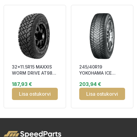
32x11.5R15 MAXXIS
245/40R19
WORM DRIVE AT980E
YOKOHAMA ICE
113Q OWL POR
GUARD STUD (IG65)
187,93 €
203,94 €
98T XL RPB Studded
3PMS
Lisa ostukorvi
Lisa ostukorvi