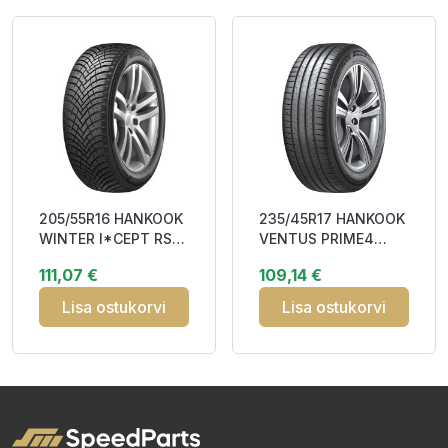
205/55R16 HANKOOK
235/45R17 HANKOOK
WINTER I*CEPT RS3
VENTUS PRIME4
(W462) 94H XL
(K135) 97Y XL RP
111,07 €
109,14 €
Studless CBB72
CAA69
Lisa ostukorvi
Lisa ostukorvi