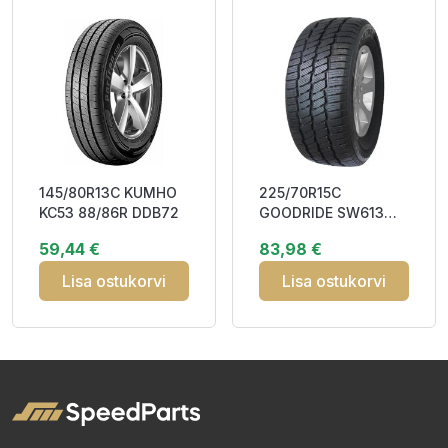
145/80R13C KUMHO
225/70R15C
KC53 88/86R DDB72
GOODRIDE SW613
112/110R DBB72
59,44 €
83,98 €
3PMSF M+S
Lisa ostukorvi
Lisa ostukorvi