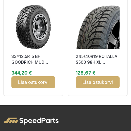
33x12.5R15 BF
245/40R19 ROTALLA
GOODRICH MUD
S500 98H XL
TERRAIN T/A KM3
Studded 3PMSF M+S
344,20 €
128,67 €
108Q POR M+S
Lisa ostukorvi
Lisa ostukorvi