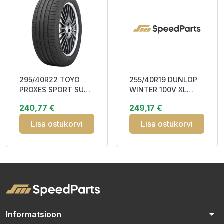
295/40R22 TOYO
255/40R19 DUNLOP
PROXES SPORT SUV
WINTER 100V XL
112Y XL RP DOT22
Elect MFS Studless
240,77 €
249,17 €
CAA72
3PMSF M+S
Lisa ostukorvi
Lisa ostukorvi
arrow_drop_down
Informatsioon