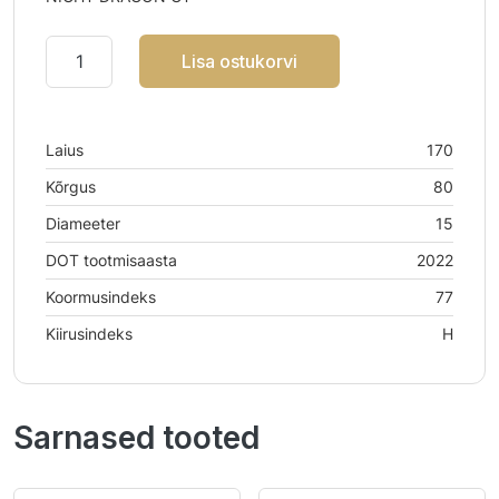
Lisa ostukorvi
Laius
170
Kõrgus
80
Diameeter
15
DOT tootmisaasta
2022
Koormusindeks
77
Kiirusindeks
H
Sarnased tooted