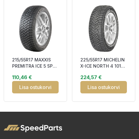
215/55R17 MAXXIS
225/55R17 MICHELIN
PREMITRA ICE 5 SP5
X-ICE NORTH 4 101T
98T XL Friction
XL Studded 3PMSF
110,46 €
224,57 €
CDA69 3PMSF
Lisa ostukorvi
Lisa ostukorvi