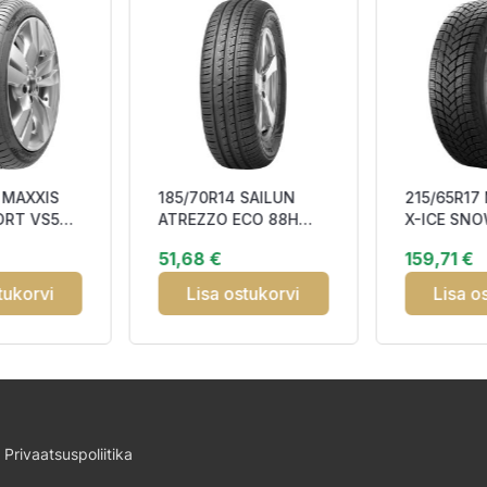
 MAXXIS
185/70R14 SAILUN
215/65R17
ORT VS5
ATREZZO ECO 88H
X-ICE SNO
71
DBB70
DOT22 Fri
51,68 €
159,71 €
3PMSF
tukorvi
Lisa ostukorvi
Lisa o
Privaatsuspoliitika