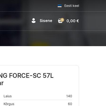
Eesti keel
Sisene
0
0,00 €
ING FORCE-SC 57L
ar
Laius
140
Kõrgus
60