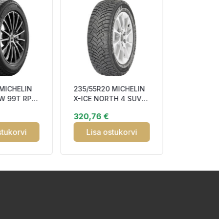
 MICHELIN
235/55R20 MICHELIN
235/55R1
W 99T RP
X-ICE NORTH 4 SUV
RIDER ST
ction CEA69
105T XL RP Studded
101W DBB
320,76 €
91,93 €
3PMSF
stukorvi
Lisa ostukorvi
Lisa o