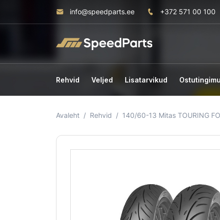
info@speedparts.ee
+372 571 00 100
Rehvid
Veljed
Lisatarvikud
Ostutingim
Avaleht
Rehvid
140/60-13 Mitas TOURING 