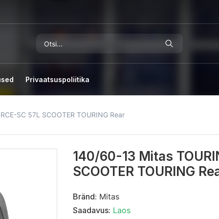
used
Privaatsuspoliitika
FORCE-SC 57L SCOOTER TOURING Rear
140/60-13 Mitas TOUR
SCOOTER TOURING Re
Bränd:
Mitas
Saadavus:
Laos