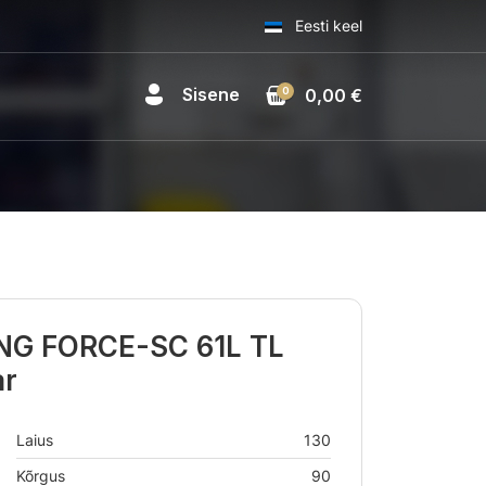
Eesti keel
Sisene
0
0,00 €
ING FORCE-SC 61L TL
ar
Laius
130
Kõrgus
90