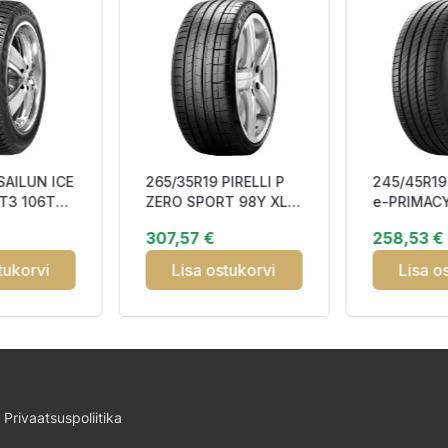
SAILUN ICE
265/35R19 PIRELLI P
245/45R19
T3 106T
ZERO SPORT 98Y XL
e-PRIMACY
PMSF M+S
ALP DOT23 DBB71
XL POL NC
307,57 €
258,53 €
tukorvi
Lisa ostukorvi
Lisa o
Privaatsuspoliitika