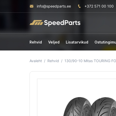
info@speedparts.ee
+372 571 00 100
Rehvid
Veljed
Lisatarvikud
Ostutingim
Avaleht
Rehvid
130/90-10 Mitas TOURING F