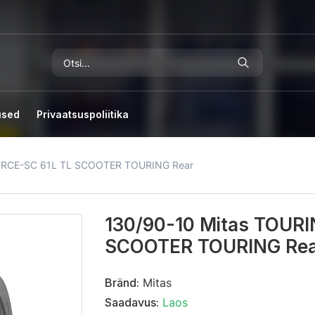
used
Privaatsuspoliitika
ORCE-SC 61L TL SCOOTER TOURING Rear
130/90-10 Mitas TOUR
SCOOTER TOURING Re
Bränd:
Mitas
Saadavus:
Laos