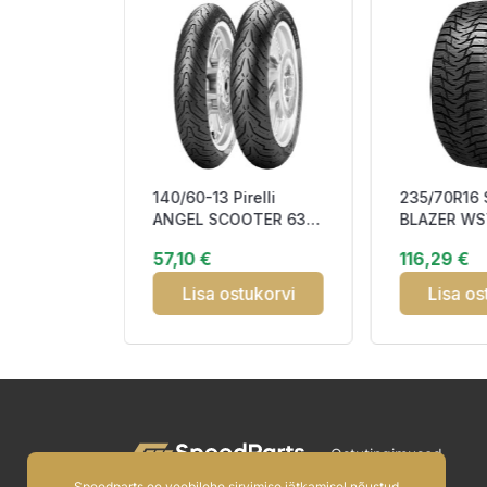
140/60-13 Pirelli
235/70R16 
AL
ANGEL SCOOTER 63P
BLAZER WS
 3 97T
TL SCOOTER
Studded 3
57,10 €
116,29 €
udded
TOURING Rear Rein
tukorvi
Lisa ostukorvi
Lisa os
Ostutingimused
Speedparts.ee veebilehe sirvimise jätkamisel nõustud