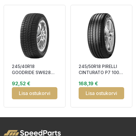
245/40R18
245/50R18 PIRELLI
GOODRIDE SW628
CINTURATO P7 100W
97H XL Friction
RunFlat MOE DOT22
92,52 €
168,19 €
DCB72 3PMSF M+S
CBB71
Lisa ostukorvi
Lisa ostukorvi