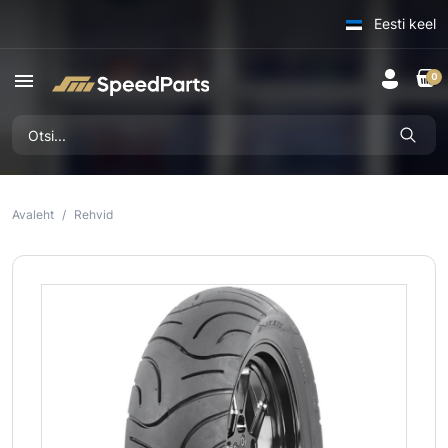
Eesti keel
menu
0
Avaleht
Rehvid