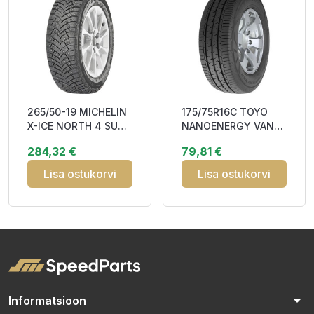
265/50-19 MICHELIN
175/75R16C TOYO
X-ICE NORTH 4 SUV
NANOENERGY VAN
110T XL RP DOT22
101/99S DOT23
284,32 €
79,81 €
Studded 3P
DBB70
Lisa ostukorvi
Lisa ostukorvi
arrow_drop_down
Informatsioon