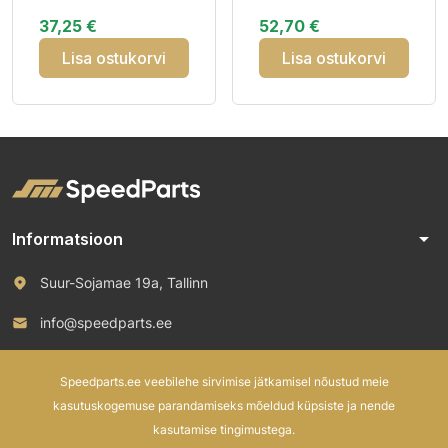
M14x1.5x39 17mm
Hex 20mm Conycal
37,25 €
52,70 €
Hex 60° (27183SUB)
60° 10 pcs
Lisa ostukorvi
Lisa ostukorvi
arrow_drop_down
Informatsioon
Suur-Sojamae 19a, Tallinn
info@speedparts.ee
+372 571 00 100
Speedparts.ee veebilehe sirvimise jätkamisel nõustud meie
kasutuskogemuse parandamiseks mõeldud küpsiste ja nende
kasutamise tingimustega.