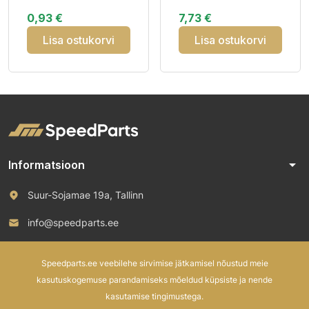
Hex 60° 1 pcs
TR6 | 80/90-16,
0,93 €
7,73 €
3.00/3.50-16
Lisa ostukorvi
Lisa ostukorvi
arrow_drop_down
Informatsioon
Suur-Sojamae 19a, Tallinn
info@speedparts.ee
+372 571 00 100
Speedparts.ee veebilehe sirvimise jätkamisel nõustud meie
kasutuskogemuse parandamiseks mõeldud küpsiste ja nende
kasutamise tingimustega.