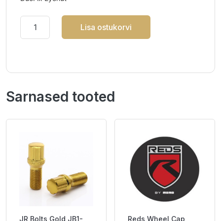
Lisa ostukorvi
Sarnased tooted
JR Bolts Gold JB1-
Reds Wheel Cap