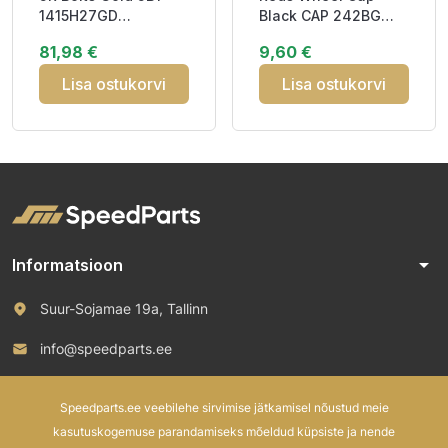
1415H27GD
Black CAP 242BG
M14x1.5x27 JB1 Hex
56.5mm
81,98 €
9,60 €
20mm Conical 60°
SPCAPRBYMMBLK
Lisa ostukorvi
Lisa ostukorvi
arrow_drop_down
Informatsioon
Suur-Sojamae 19a, Tallinn
info@speedparts.ee
+372 571 00 100
Speedparts.ee veebilehe sirvimise jätkamisel nõustud meie
kasutuskogemuse parandamiseks mõeldud küpsiste ja nende