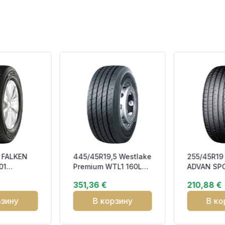
 FALKEN
445/45R19,5 Westlake
255/45R1
01
Premium WTL1 160L
ADVAN SP
DOT22
M+S Trailer LONG
104Y XL R
351,36 €
210,88 €
HAUL BCB
рзину
В корзину
В ко