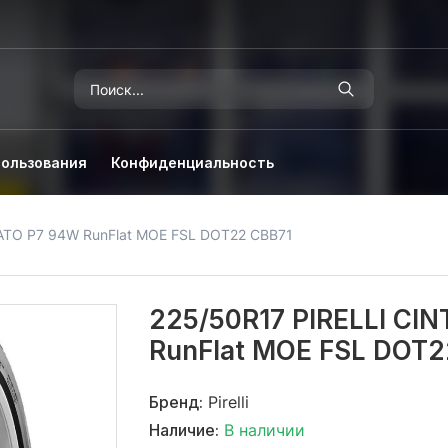
пользования
Конфиденциальность
ATO P7 94W RunFlat MOE FSL DOT22 CBB71
225/50R17 PIRELLI CI
RunFlat MOE FSL DOT2
Бренд:
Pirelli
Наличие:
В наличии