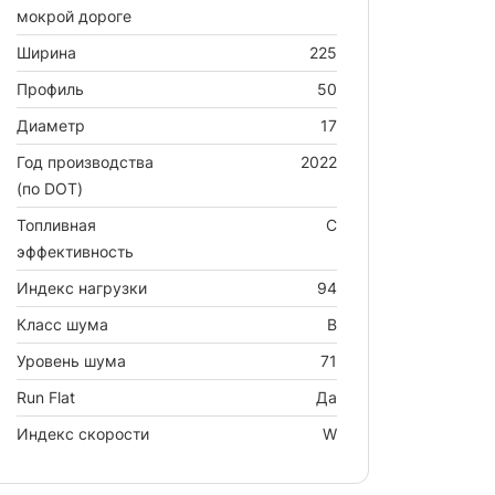
мокрой дороге
Ширина
225
Профиль
50
Диаметр
17
Год производства
2022
(по DOT)
Топливная
C
эффективность
Индекс нагрузки
94
Класс шума
B
Уровень шума
71
Run Flat
Да
Индекс скорости
W