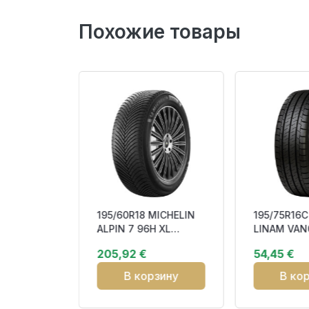
Похожие товары
MICHELIN
195/60R18 MICHELIN
195/75R16C
N 5 SUV
ALPIN 7 96H XL
LINAM VAN
Studless
Studless BBB71
107/105T 
205,92 €
54,45 €
3PMSF M+S
CAB72
зину
В корзину
В ко