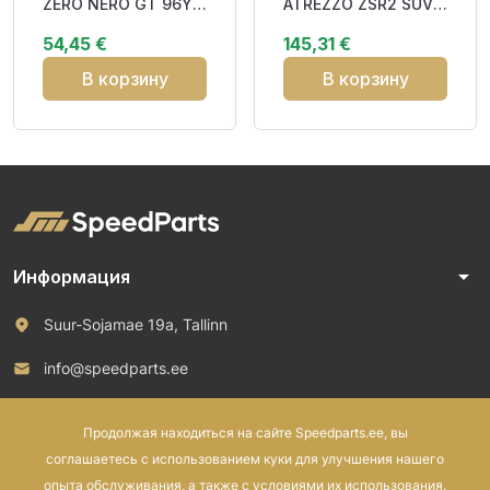
ZERO NERO GT 96Y
ATREZZO ZSR2 SUV
XL FSL DOT21 CBB72
108Y XL RP
54,45 €
145,31 €
EcoPoint3 BAB74
В корзину
В корзину
arrow_drop_down
Информация
Suur-Sojamae 19a, Tallinn
info@speedparts.ee
+372 571 00 100
Продолжая находиться на сайте Speedparts.ee, вы
соглашаетесь с использованием куки для улучшения нашего
опыта обслуживания, а также с условиями их использования.