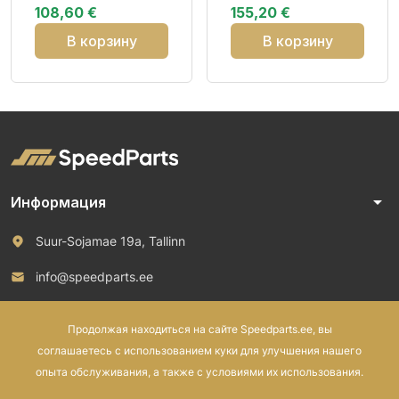
108,60 €
155,20 €
В корзину
В корзину
arrow_drop_down
Информация
Suur-Sojamae 19a, Tallinn
info@speedparts.ee
+372 571 00 100
Продолжая находиться на сайте Speedparts.ee, вы
соглашаетесь с использованием куки для улучшения нашего
опыта обслуживания, а также с условиями их использования.
© 2026 Speed Parts OÜ. Все права защищены.