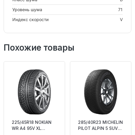
Уровень шума
71
Индекс скорости
V
Похожие товары
225/45R18 NOKIAN
285/40R23 MICHELIN
WR A4 95V XL
PILOT ALPIN 5 SUV
RunFlat DOT18
111V XL RP Studless