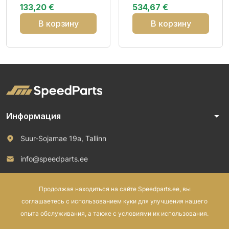
133,20 €
534,67 €
Studless EB272
CCB74 3
3PMSF
В корзину
В корзину
arrow_drop_down
Информация
Suur-Sojamae 19a, Tallinn
info@speedparts.ee
+372 571 00 100
Продолжая находиться на сайте Speedparts.ee, вы
соглашаетесь с использованием куки для улучшения нашего
опыта обслуживания, а также с условиями их использования.
© 2026 Speed Parts OÜ. Все права защищены.