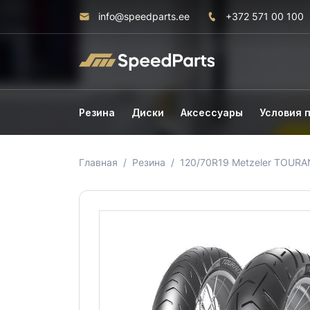
info@speedparts.ee
+372 571 00 100
Резина
Диски
Аксессуары
Условия 
Главная
Резина
120/70R19 Metzeler TOURA