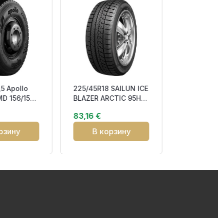
5 Apollo
225/45R18 SAILUN ICE
185/65R1
MD 156/150K
BLAZER ARCTIC 95H
BLUEARTH
 Drive
XL RP Friction CEB72
88T CCB6
83,16 €
67,44 €
3PMS
рзину
В корзину
В к