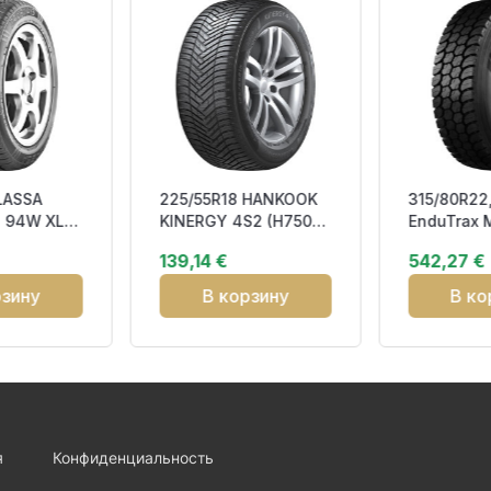
LASSA
225/55R18 HANKOOK
315/80R22,
 94W XL
KINERGY 4S2 (H750)
EnduTrax 
71
98V RP DOT22 CBB72
M+S 3PMSF
139,14 €
542,27 €
3PMSF M+
MIXED US
рзину
В корзину
В ко
я
Конфиденциальность