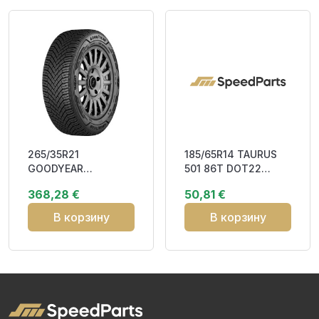
265/35R21
185/65R14 TAURUS
GOODYEAR
501 86T DOT22
ULTRAGRIP ICE 3
Studded 3PMSF M+S
368,28 €
50,81 €
101T XL FP Friction
CEB71 3PM
В корзину
В корзину