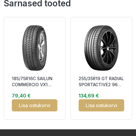
Sarnased tooted
185/75R16C SAILUN
255/35R19 GT RADIAL
COMMERCIO VX1
SPORTACTIVE2 96Y
104/102R CAB71
XL RP CAA69
79,40 €
134,69 €
Lisa ostukorvi
Lisa ostukorvi