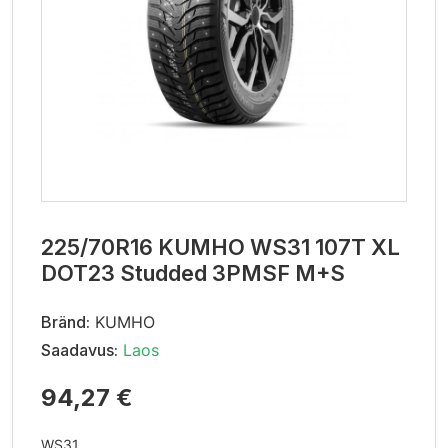
225/70R16 KUMHO WS31 107T XL
DOT23 Studded 3PMSF M+S
Bränd:
KUMHO
Saadavus:
Laos
94,27 €
WS31