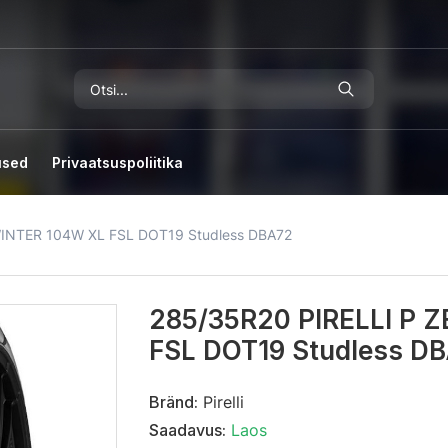
used
Privaatsuspoliitika
WINTER 104W XL FSL DOT19 Studless DBA72
285/35R20 PIRELLI P 
FSL DOT19 Studless D
Bränd:
Pirelli
Saadavus:
Laos