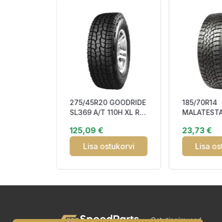
275/45R20 GOODRIDE
185/70R14
RA1100
SL369 A/T 110H XL RP
MALATESTA
B72 M+S
DDB72 M+S
88T Studd
125,09 €
23,73 €
tukorvi
Lisa ostukorvi
Lisa os
Ostutingimused