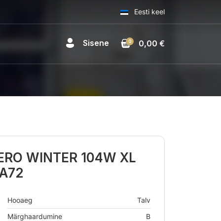
Eesti keel
Sisene
0
0,00 €
ZERO WINTER 104W XL
BA72
Hooaeg
Talv
Märghaardumine
B