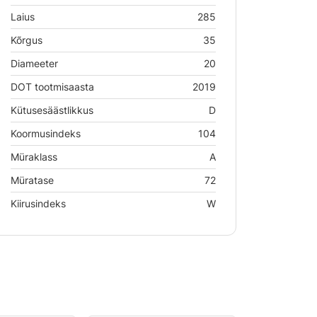
Laius
285
Kõrgus
35
Diameeter
20
DOT tootmisaasta
2019
Kütusesäästlikkus
D
Koormusindeks
104
Müraklass
A
Müratase
72
Kiirusindeks
W