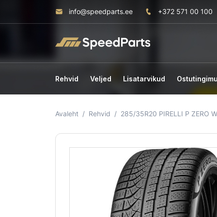
info@speedparts.ee
+372 571 00 100
Rehvid
Veljed
Lisatarvikud
Ostutingim
Avaleht
Rehvid
285/35R20 PIRELLI P ZERO 