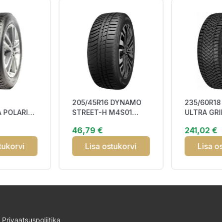
205/45R16 DYNAMO
235/60R1
 POLARIS
STREET-H M4S01
ULTRA GRI
ed
(BL4S) 87V XL DOT23
SUV 107T 
46,79 €
241,02 €
DCB72 3PMSF
3PMSF
tukorvi
Lisa ostukorvi
Lisa o
Privaatsuspoliitika