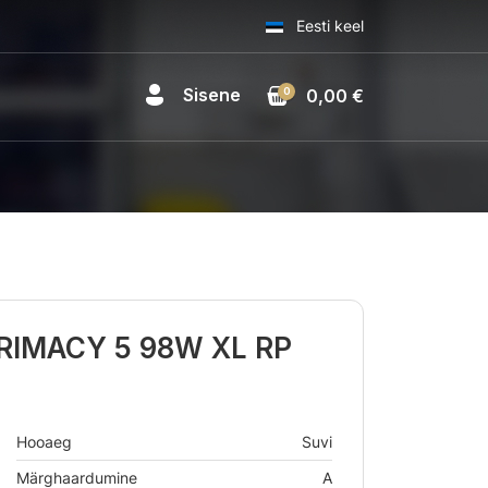
Eesti keel
Sisene
0
0,00 €
RIMACY 5 98W XL RP
Hooaeg
Suvi
Märghaardumine
A