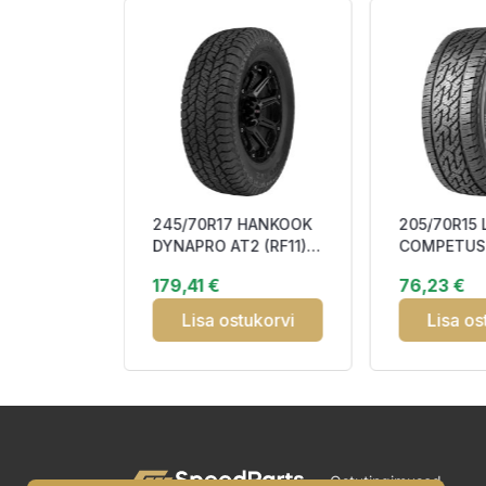
245/70R17 HANKOOK
205/70R15 
H188
DYNAPRO AT2 (RF11)
COMPETUS 
B72 M+S
110T WL RP DDB73
RP DOT21 
179,41 €
76,23 €
3PMSF M+S
tukorvi
Lisa ostukorvi
Lisa os
Ostutingimused