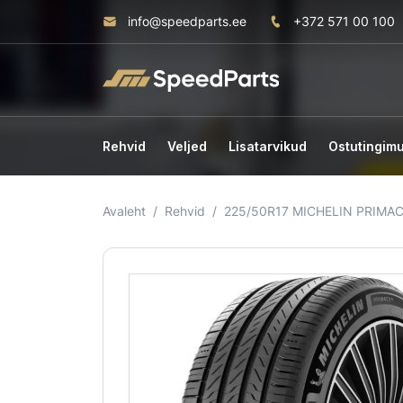
info@speedparts.ee
+372 571 00 100
Rehvid
Veljed
Lisatarvikud
Ostutingim
Avaleht
Rehvid
225/50R17 MICHELIN PRIMAC