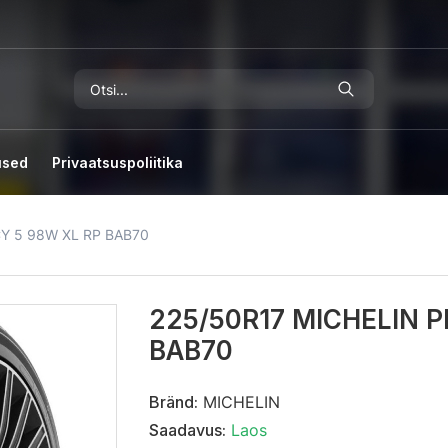
used
Privaatsuspoliitika
Y 5 98W XL RP BAB70
225/50R17 MICHELIN P
BAB70
Bränd:
MICHELIN
Saadavus:
Laos