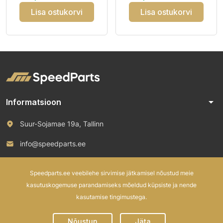
Lisa ostukorvi
Lisa ostukorvi
arrow_drop_down
Informatsioon
Suur-Sojamae 19a, Tallinn
info@speedparts.ee
+372 571 00 100
Speedparts.ee veebilehe sirvimise jätkamisel nõustud meie
kasutuskogemuse parandamiseks mõeldud küpsiste ja nende
kasutamise tingimustega.
© 2026 Speed Parts OÜ. All rights reserved.
Nõustun
Jäta