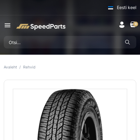
Eesti keel
menu
0
Avaleht
Rehvid