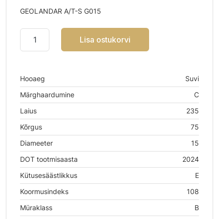
GEOLANDAR A/T-S G015
Lisa ostukorvi
Hooaeg
Suvi
Märghaardumine
C
Laius
235
Kõrgus
75
Diameeter
15
DOT tootmisaasta
2024
Kütusesäästlikkus
E
Koormusindeks
108
Müraklass
B