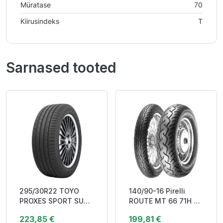
Müratase
70
Kiirusindeks
T
Sarnased tooted
295/30R22 TOYO
140/90-16 Pirelli
PROXES SPORT SUV
ROUTE MT 66 71H TL
103Y XL RP DOT22
CRUISING Rear
223,85 €
199,81 €
DAB73