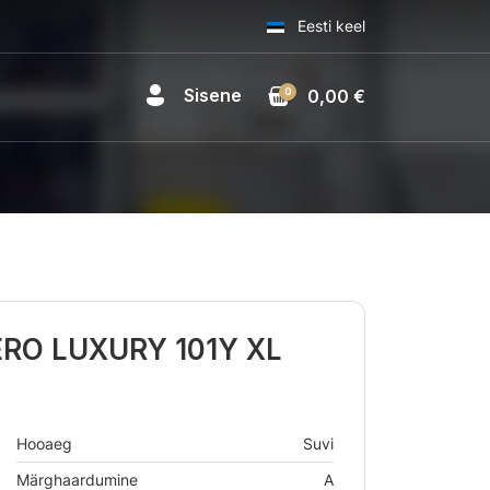
Eesti keel
Sisene
0
0,00 €
ZERO LUXURY 101Y XL
Hooaeg
Suvi
Märghaardumine
A