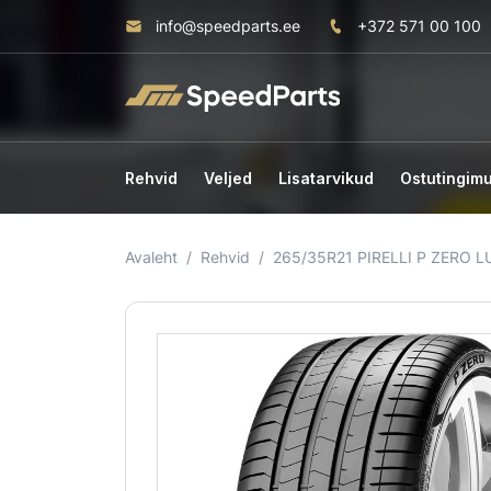
info@speedparts.ee
+372 571 00 100
Rehvid
Veljed
Lisatarvikud
Ostutingim
Avaleht
Rehvid
265/35R21 PIRELLI P ZERO 