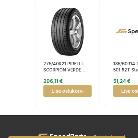
275/40R21 PIRELLI
185/60R14
AL
SCORPION VERDE
501 82T St
NTACT 7
107Y XL FSL CBB71
3PMSF M+
296,11 €
51,24 €
R CAB71
tukorvi
Lisa ostukorvi
Lisa os
Ostutingimused