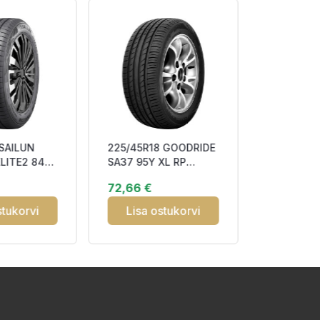
 SAILUN
225/45R18 GOODRIDE
205/50R1
LITE2 84H
SA37 95Y XL RP
NS-20 NO
DBB72 M+S
87V DCB7
72,66 €
70,33 €
stukorvi
Lisa ostukorvi
Lisa o