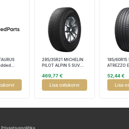
 TAURUS
285/35R21 MICHELIN
185/60R15
udded
PILOT ALPIN 5 SUV
ATREZZO E
S
105W XL RP Studless
DAB70
469,77 €
52,44 €
BCB74 3
tukorvi
Lisa ostukorvi
Lisa o
Privaatsuspoliitika