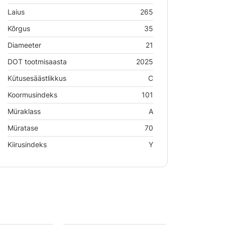
Laius
265
Kõrgus
35
Diameeter
21
DOT tootmisaasta
2025
Kütusesäästlikkus
C
Koormusindeks
101
Müraklass
A
Müratase
70
Kiirusindeks
Y