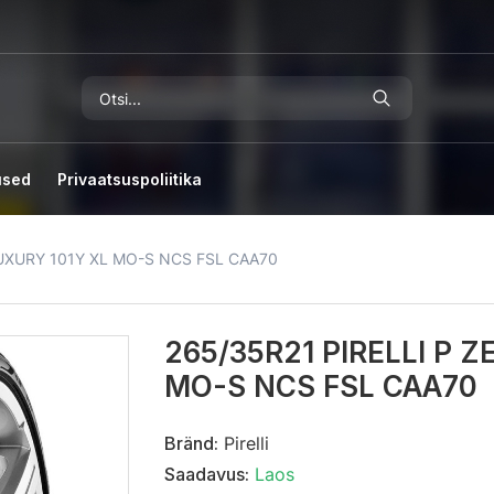
used
Privaatsuspoliitika
LUXURY 101Y XL MO-S NCS FSL CAA70
265/35R21 PIRELLI P 
MO-S NCS FSL CAA70
Bränd:
Pirelli
Saadavus:
Laos