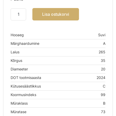
Lisa ostukorvi
Hooaeg
Suvi
Märghaardumine
A
Laius
265
Kõrgus
35
Diameeter
20
DOT tootmisaasta
2024
Kütusesäästlikkus
C
Koormusindeks
99
Müraklass
B
Müratase
73