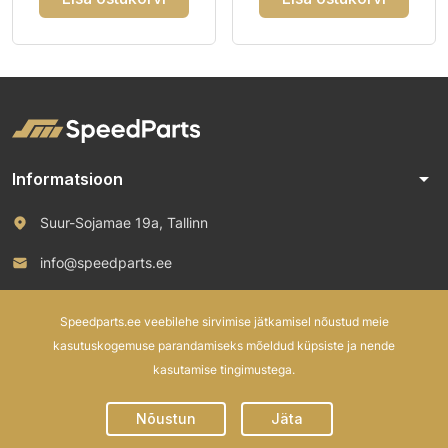
arrow_drop_down
Informatsioon
Suur-Sojamae 19a, Tallinn
info@speedparts.ee
+372 571 00 100
Speedparts.ee veebilehe sirvimise jätkamisel nõustud meie
kasutuskogemuse parandamiseks mõeldud küpsiste ja nende
kasutamise tingimustega.
© 2026 Speed Parts OÜ. All rights reserved.
Nõustun
Jäta