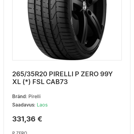
265/35R20 PIRELLI P ZERO 99Y
XL (*) FSL CAB73
Bränd:
Pirelli
Saadavus:
Laos
331,36 €
P ZERO