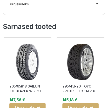
Kiirusindeks
Y
Sarnased tooted
265/65R18 SAILUN
295/45R20 TOYO
ICE BLAZER WST2 LT
PROXES ST3 114V XL
114T RP Studded
RP DOT19 DDB74
147,56 €
145,18 €
3PMSF M+S
M+S
Lisa ostukorvi
Lisa ostukorvi