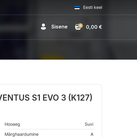
Eesti keel
Sisene
0
0,00 €
ENTUS S1 EVO 3 (K127)
Hooaeg
Suvi
Märghaardumine
A