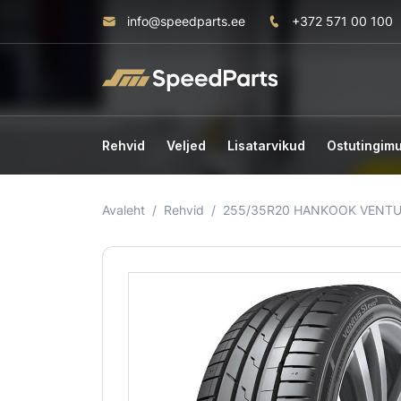
info@speedparts.ee
+372 571 00 100
Rehvid
Veljed
Lisatarvikud
Ostutingim
Avaleht
Rehvid
255/35R20 HANKOOK VENTUS 