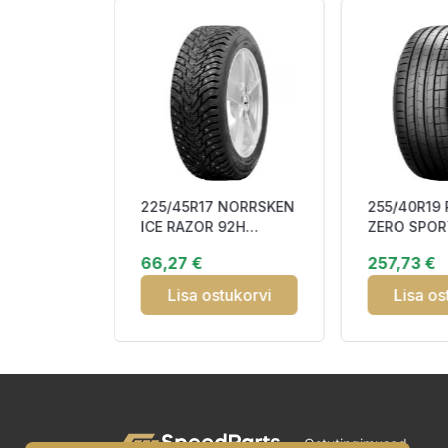
GRIPMAX
225/45R17 NORRSKEN
255/40R19 
RO
ICE RAZOR 92H
ZERO SPOR
V XL RP
Studded 3PMSF
RunFlat (*)
66,27 €
257,73 €
75 3
tukorvi
Lisa ostukorvi
Lisa os
Ostutingimused