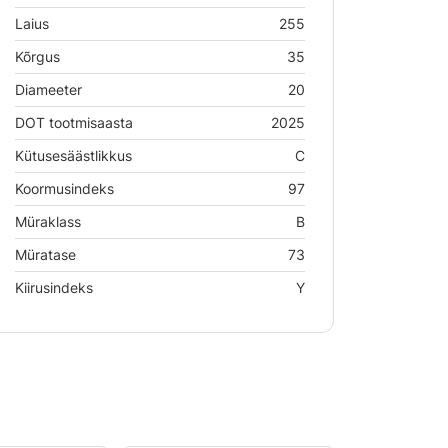
Laius
255
Kõrgus
35
Diameeter
20
DOT tootmisaasta
2025
Kütusesäästlikkus
C
Koormusindeks
97
Müraklass
B
Müratase
73
Kiirusindeks
Y