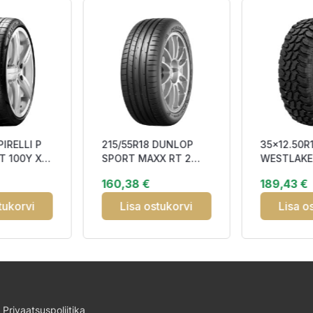
PIRELLI P
215/55R18 DUNLOP
35x12.50R
T 100Y XL
SPORT MAXX RT 2
WESTLAKE
 FSL BBA70
SUV 99V XL MFS
113Q OWL
160,38 €
189,43 €
CAB72
tukorvi
Lisa ostukorvi
Lisa o
Privaatsuspoliitika