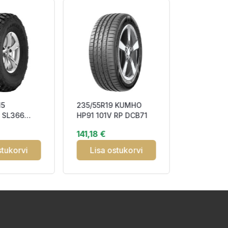
15
235/55R19 KUMHO
235/50R1
 SL366
HP91 101V RP DCB71
EAGLE F1
 M+S
ASYMMETR
141,18 €
167,90 €
97V Elec
stukorvi
Lisa ostukorvi
Lisa o