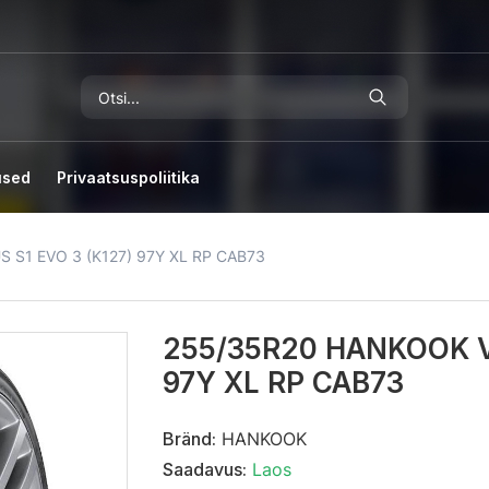
used
Privaatsuspoliitika
S1 EVO 3 (K127) 97Y XL RP CAB73
255/35R20 HANKOOK V
97Y XL RP CAB73
Bränd:
HANKOOK
Saadavus:
Laos