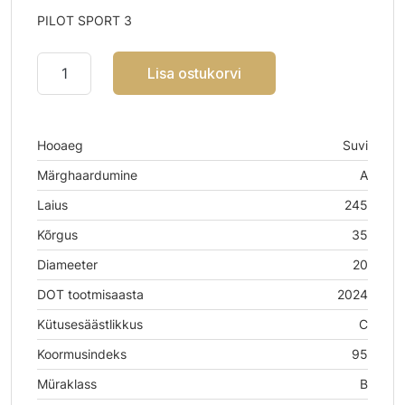
PILOT SPORT 3
Lisa ostukorvi
Hooaeg
Suvi
Märghaardumine
A
Laius
245
Kõrgus
35
Diameeter
20
DOT tootmisaasta
2024
Kütusesäästlikkus
C
Koormusindeks
95
Müraklass
B