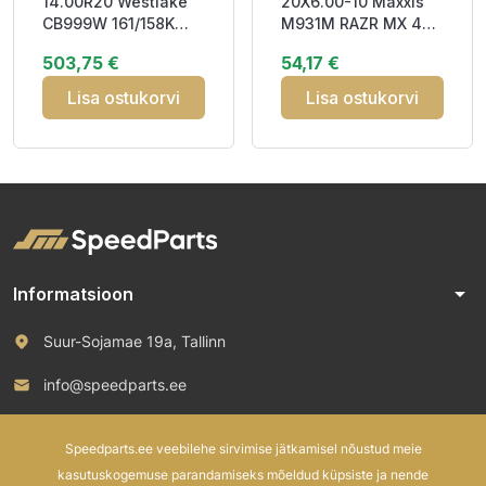
14.00R20 Westlake
20X6.00-10 Maxxis
CB999W 161/158K
M931M RAZR MX 4PR
AllPosition MIXED
16J
503,75 €
54,17 €
USE TTF
Lisa ostukorvi
Lisa ostukorvi
arrow_drop_down
Informatsioon
Suur-Sojamae 19a, Tallinn
info@speedparts.ee
+372 571 00 100
Speedparts.ee veebilehe sirvimise jätkamisel nõustud meie
kasutuskogemuse parandamiseks mõeldud küpsiste ja nende