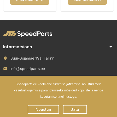
arrow_drop_down
Informatsioon
Suur-Sojamae 19a, Tallinn
info@speedparts.ee
+372 571 00 100
Speedparts.ee veebilehe sirvimise jätkamisel nõustud meie
kasutuskogemuse parandamiseks mõeldud küpsiste ja nende
kasutamise tingimustega.
© 2026 Speed Parts OÜ. All rights reserved.
Nõustun
Jäta