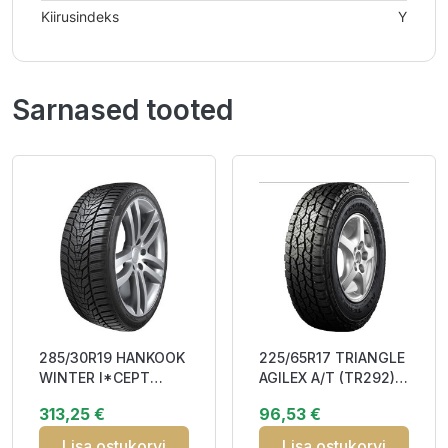
Kiirusindeks
Y
Sarnased tooted
285/30R19 HANKOOK
225/65R17 TRIANGLE
WINTER I*CEPT
AGILEX A/T (TR292)
EVO3 (W330) 98V XL
106T XL DCB72 M+S
313,25 €
96,53 €
RP Studless D
Lisa ostukorvi
Lisa ostukorvi