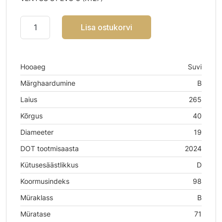
Lisa ostukorvi
Hooaeg
Suvi
Märghaardumine
B
Laius
265
Kõrgus
40
Diameeter
19
DOT tootmisaasta
2024
Kütusesäästlikkus
D
Koormusindeks
98
Müraklass
B
Müratase
71